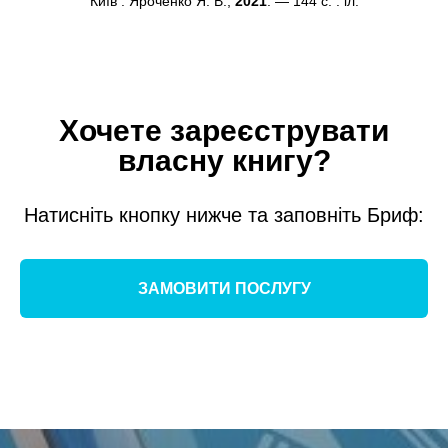
Київ : Яроче́нко Я. В.,
2021
. — 144 с. : іл.
Хочете зареєструвати
власну книгу?
Натисніть кнопку нижче та заповніть Бриф:
ЗАМОВИТИ ПОСЛУГУ