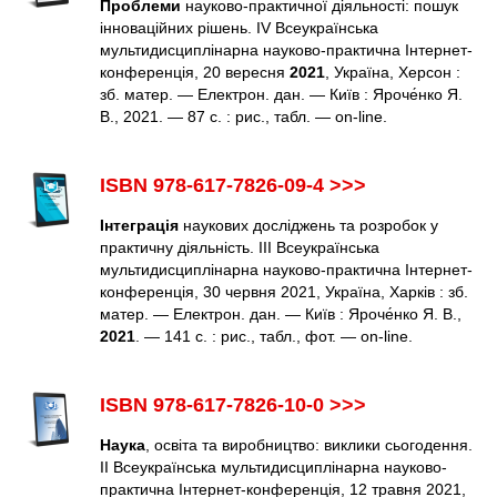
Проблеми
науково-практичної діяльності: пошук
інноваційних рішень. ІV Всеукраїнська
мультидисциплінарна науково-практична Інтернет-
конференція, 20 вересня
2021
, Україна, Херсон :
зб. матер. — Електрон. дан. — Київ : Яроче́нко Я.
В., 2021. — 87 с. : рис., табл. — оn-line.
ISBN 978-617-7826-09-4 >>>
Інтеграція
наукових досліджень та розробок у
практичну діяльність. ІІІ Всеукраїнська
мультидисциплінарна науково-практична Інтернет-
конференція, 30 червня 2021, Україна, Харків : зб.
матер. — Електрон. дан. — Київ : Яроче́нко Я. В.,
2021
. — 141 с. : рис., табл., фот. — оn-line.
ISBN 978-617-7826-10-0 >>>
Наука
, освіта та виробництво: виклики сьогодення.
ІІ Всеукраїнська мультидисциплінарна науково-
практична Інтернет-конференція, 12 травня 2021,