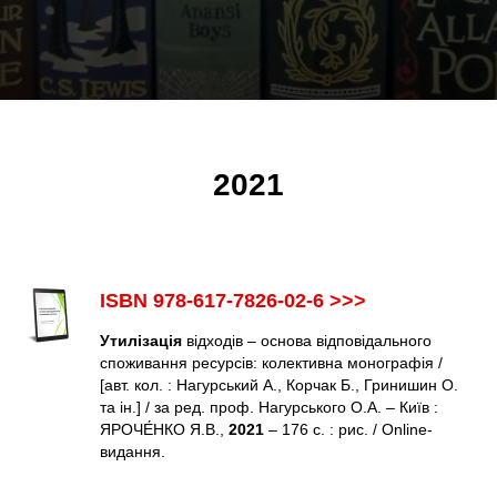
2021
ISBN 978-617-7826-02-6 >>>
Утилізація
відходів – основа відповідального
споживання ресурсів: колективна монографія /
[авт. кол. : Нагурський А., Корчак Б., Гринишин О.
та ін.] / за ред. проф. Нагурського О.А. – Київ :
ЯРОЧЕ́НКО Я.В.,
2021
– 176 с. : рис. / Online-
видання.