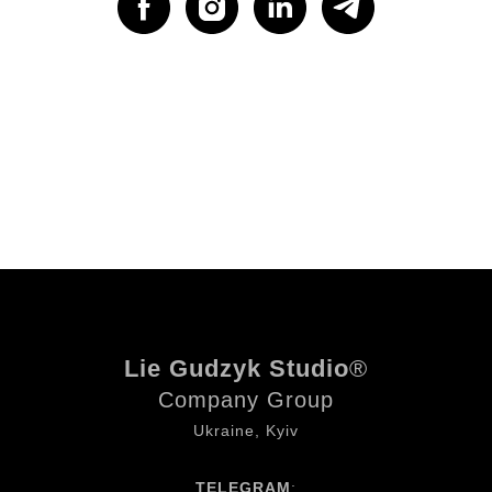
Lie Gudzyk Studio
®
Company Group
Ukraine, Kyiv
TELEGRAM
: