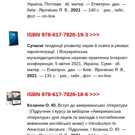
Україна, Полтава : зб. матер. — Електрон. дан. —
Київ : Яроче́нко Я. В.,
2021
. — 140 с. : рис., табл.,
фот. — оn-line.
ISBN 978-617-7826-19-3 >>>
Сучасні
тенденції розвитку науки й освіти в умовах
євроінтеграції. І Всеукраїнська
мультидисциплінарна науково-практична Інтернет-
конференція, 5 квітня 2021, Україна, Суми : зб.
матер. — Електрон. дан. — Київ : Яроче́нко Я. В.,
2021
. — 131 с. : рис., табл., фот. — оn-line.
ISBN 978-617-7826-18-6 >>>
Козачок О. Ю.
Вступ до американської літератури
: (Підручник з курсу за вибором «Американська
література» для ліцеїв та закладів з поглибленим
вивченням англійської мови) = Introduction to
American Literature : Підручник. / Козачок О. Ю. —