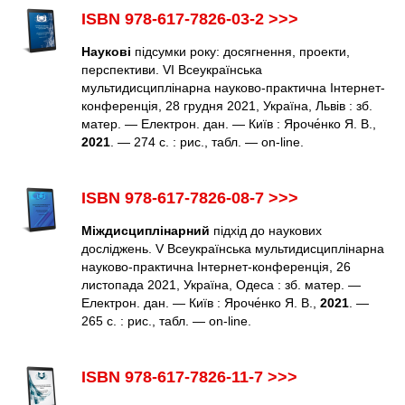
ISBN 978-617-7826-03-2 >>>
Наукові
підсумки року: досягнення, проекти,
перспективи. VІ Всеукраїнська
мультидисциплінарна науково-практична Інтернет-
конференція, 28 грудня 2021, Україна, Львів : зб.
N
матер. — Електрон. дан. — Київ : Яроче́нко Я. В.,
2021
. — 274 с. : рис., табл. — оn-line.
ISBN 978-617-7826-08-7 >>>
Міждисциплінарний
підхід до наукових
досліджень. V Всеукраїнська мультидисциплінарна
науково-практична Інтернет-конференція, 26
листопада 2021, Україна, Одеса : зб. матер. —
Електрон. дан. — Київ : Яроче́нко Я. В.,
2021
. —
265 с. : рис., табл. — оn-line.
ISBN 978-617-7826-11-7 >>>