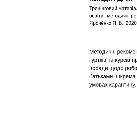
Тренінговий матеріа
освіти : методичні ре
Яроче́нко Я. В., 2020.
Методичні рекомен
гуртків та курсів 
поради щодо робот
батьками. Окрема 
умовах карантину.