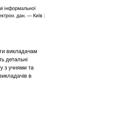
мі інформальної
ектрон. дан. — Київ :
оги викладачам
ть детальні
у з учнями та
викладачів в