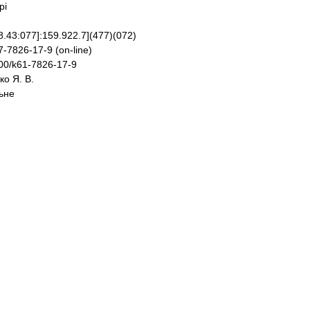
рі
374.018.43:077]:159.922.7](477)(072)
8-617-7826-17-9 (оn-line)
0.51500/k61-7826-17-9
нко Я. В.
льне