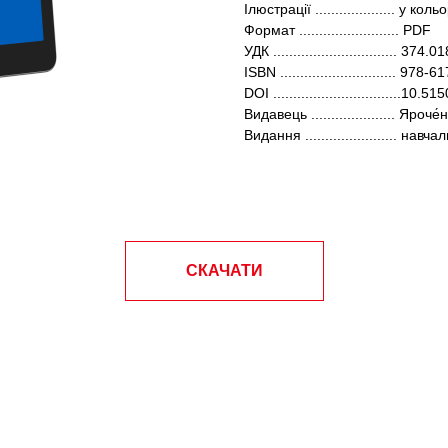
Ілюстрації .................... у кольо
Формат ......................... PDF
УДК ............................... 
ISBN ............................. 97
DOI ................................1
Видавець ..................... Яроче́
Видання ....................... навча
СКАЧАТИ