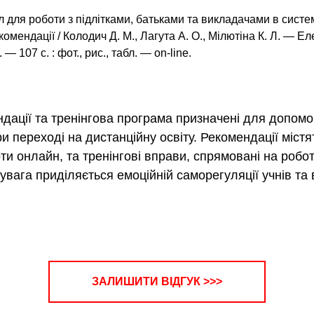
л для роботи з підлітками, батьками та викладачами в систе
комендації / Колодич Д. М., Лагута А. О., Мілютіна К. Л. — Ел
 — 107 с. : фот., рис., табл. — оn-line.
дації та тренінгова програма призначені для допом
при переході на дистанційну освіту. Рекомендації містя
и онлайн, та тренінгові вправи, спрямовані на робот
увага приділяється емоційній саморегуляції учнів та 
ЗАЛИШИТИ ВІДГУК >>>