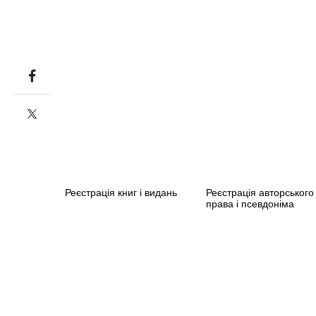
Реєстрація книг і видань
Реєстрація авторського
права і псевдоніма