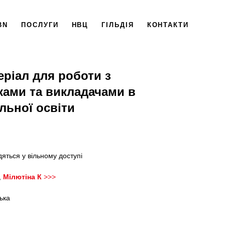
BN
ПОСЛУГИ
НВЦ
ГІЛЬДІЯ
КОНТАКТИ
еріал для роботи з
ьками та викладачами в
льної освіти
яться у вільному доступі
,
Мілютіна К
>>>
ська