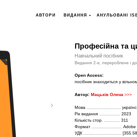
АВТОРИ
ВИДАННЯ
АНУЛЬОВАНІ IS
Професійна та ц
Навчальний посібник
Видання 2-е, перероблене і д
Open Access:
посібник знаходиться
у вільно
Автор:
Мацьків Олена
>>>
Мова ............................ україн
Рік видання ................. 2023
Кількість стор. ............. 311
Формат ......................... Ado
УДК ............................... [3