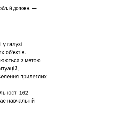
обл. й доповн. —
 у галузі
х об’єктів.
снюються з метою
итуацій,
аселення прилеглих
льності 162
дає навчальній