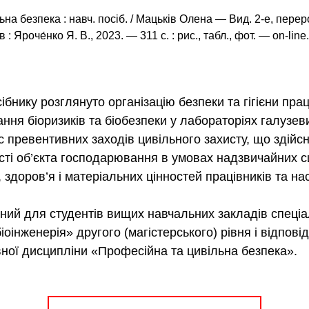
на безпека : навч. посіб. / Мацьків Олена — Вид. 2-е, перер
: Яроче́нко Я. В., 2023. — 311 с. : рис., табл., фот. — оn-line.
бнику розглянуто організацію безпеки та гігієни праці
ання біоризиків та біобезпеки у лабораторіях галузеви
 превентивних заходів цивільного захисту, що здій
сті об’єкта господарювання в умовах надзвичайних с
 здоров’я і матеріальних цінностей працівників та н
ний для студентів вищих навчальних закладів спеціа
біоінженерія» другого (магістерського) рівня і відпові
ної дисципліни «Професійна та цивільна безпека».