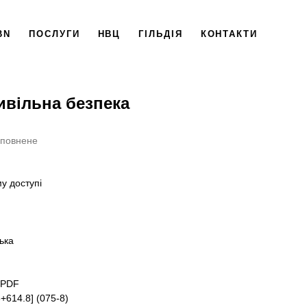
BN
ПОСЛУГИ
НВЦ
ГІЛЬДІЯ
КОНТАКТИ
ивільна безпека
оповнене
му доступі
ська
be PDF
55.58+614.8] (075-8)