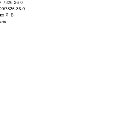
8-617-7826-36-0
.51500/7826-36-0
нко Я. В.
льне