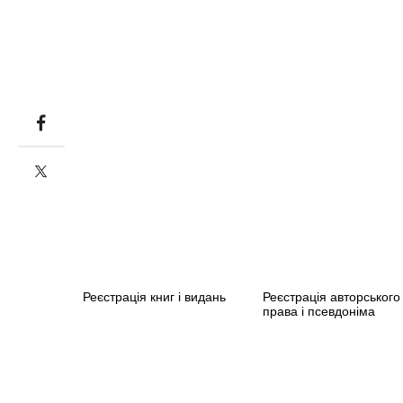
Реєстрація книг і видань
Реєстрація авторського
права і псевдоніма