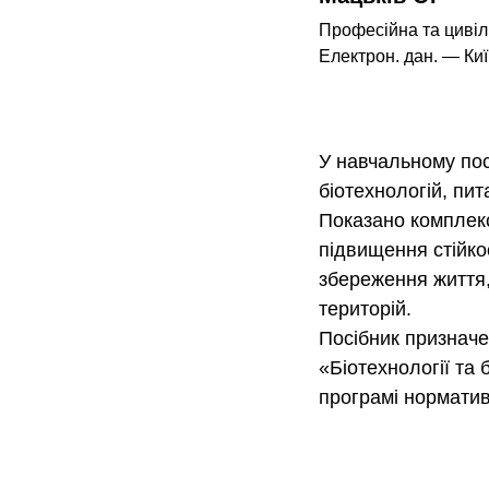
Професійна та цивіль
Електрон. дан. — Київ 
У навчальному посі
біотехнологій, пит
Показано комплекс
підвищення стійко
збереження життя,
територій.
Посібник призначе
«Біотехнології та 
програмі норматив