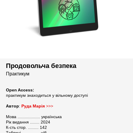
Продовольча безпека
Практикум
РИ
Open Access:
практикум знаходиться
у вільному доступі
Автор
:
Руда Марія
>>>
Мова ................... українська
Рік видання ........ 2024
К-сть стор. ......... 142
Таблиці ............... ч/б