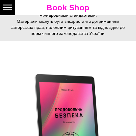
Це видання зареєстроване у
цифровому видавництві
Book Shop
Online Publishing
згідно з усіма державними вимогами та
міжнародними стандартами.
Матеріали можуть бути використані з дотриманням
авторських прав, належним цитуванням та відповідно до
норм чинного законодавства України.