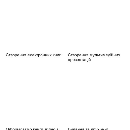
Створення електронних книг
Створення мультимедійних
презентацій
Оформляємо книги згідно з
Видання та друк книг