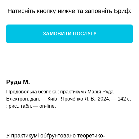
ННЯ
Натисніть кнопку нижче та заповніть Бриф:
ЗАМОВИТИ ПОСЛУГУ
Руда М.
Продовольча безпека : практикум / Марія Руда —
Електрон. дан. — Київ : Яроче́нко Я. В., 2024. — 142 с.
: рис., табл. — оn-line.
У практикумі обґрунтовано теоретико-