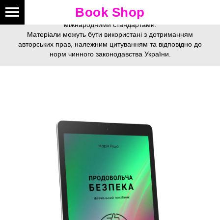
Це видання зареєстроване у
цифровому видавництві
Book Shop
Online Publishing
згідно з усіма державними вимогами та
міжнародними стандартами.
Матеріали можуть бути використані з дотриманням
авторських прав, належним цитуванням та відповідно до
норм чинного законодавства України.