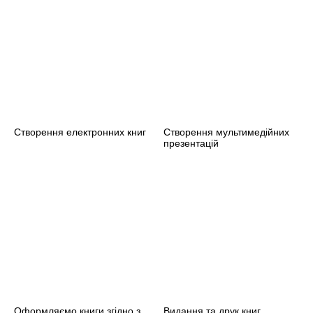
Створення електронних книг
Створення мультимедійних
презентацій
Оформляємо книги згідно з
Видання та друк книг