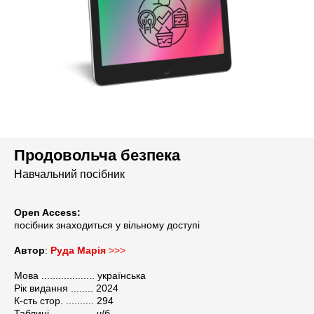
Продовольча безпека
Навчальний посібник
РИ
Open Access:
посібник знаходиться
у вільному доступі
Автор
:
Руда Марія
>>>
Мова ................... українська
Рік видання ........ 2024
К-сть стор. .......... 294
Таблиці ............... ч/б