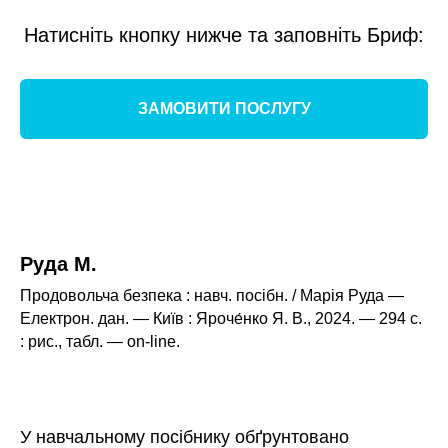
ННЯ
Натисніть кнопку нижче та заповніть Бриф:
ЗАМОВИТИ ПОСЛУГУ
Руда М.
Продовольча безпека : навч. посібн. / Марія Руда —
Електрон. дан. — Київ : Яроче́нко Я. В., 2024. — 294 с.
: рис., табл. — оn-line.
У навчальному посібнику обґрунтовано