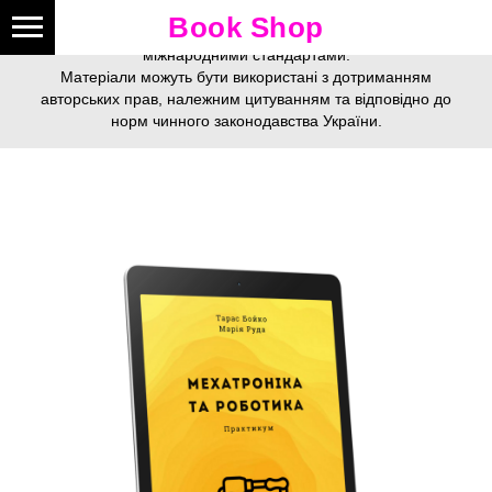
Це видання зареєстроване у
цифровому видавництві
Book Shop
Online Publishing
згідно з усіма державними вимогами та
міжнародними стандартами.
Матеріали можуть бути використані з дотриманням
авторських прав, належним цитуванням та відповідно до
норм чинного законодавства України.