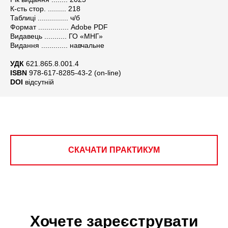
К-сть стор. ......... 218
Таблиці ............... ч/б
Формат ............... Adobe PDF
Видавець ........... ГО «МНГ»
Видання ............. навчальне
УДК
621.865.8.001.4
ISBN
978-617-8285-43-2 (оn-line)
DOI
відсутній
СКАЧАТИ ПРАКТИКУМ
Хочете зареєструвати