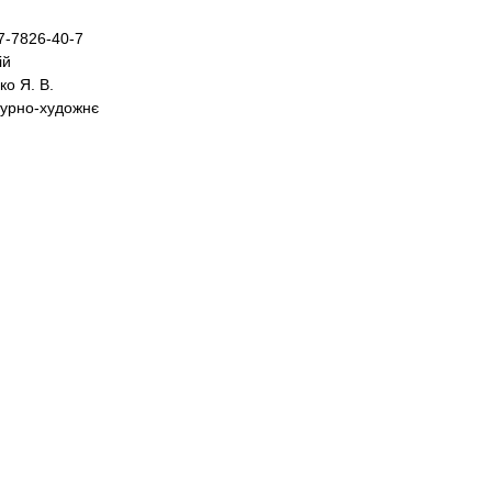
8-617-7826-40-7
ній
нко Я. В.
ературно-художнє