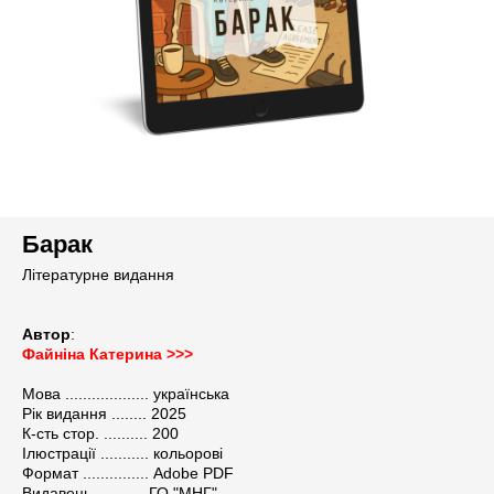
Барак
Літературне видання
РИ
Автор
:
Файніна Катерина >>>
Мова ................... українська
Рік видання ........ 2025
К-сть стор. .......... 200
Ілюстрації ........... кольорові
Формат ............... Adobe PDF
Видавець ........... ГО "МНГ"