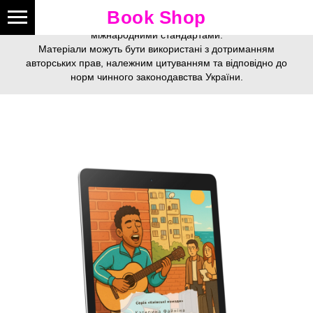
Це видання зареєстроване у
цифровому видавництві
Book Shop
Online Publishing
згідно з усіма державними вимогами та
міжнародними стандартами.
Матеріали можуть бути використані з дотриманням
авторських прав, належним цитуванням та відповідно до
норм чинного законодавства України.