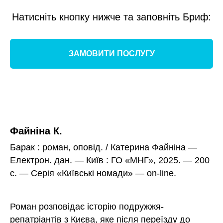
ННЯ
Натисніть кнопку нижче та заповніть Бриф:
ЗАМОВИТИ ПОСЛУГУ
Файніна К.
Барак : роман, оповід. / Катерина Файніна —
Електрон. дан. — Київ : ГО «МНГ», 2025. — 200
с. — Серія «Київські номади» — оn-line.
Роман розповідає історію подружжя-
репатріантів з Києва, яке після переїзду до