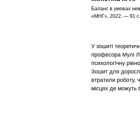
Баланс в умовах неви
«МНГ», 2022. — 91 с. 
У зошиті теоретич
професора Мулі Ла
психологічну рівно
Зошит для доросли
втратили роботу,
місцях де можуть 