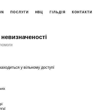
BN
ПОСЛУГИ
НВЦ
ГІЛЬДІЯ
КОНТАКТИ
 невизначеності
помоги
аходиться у вільному доступі
ська
рі
e PDF