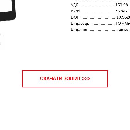
УДК ...............................159.98
ISBN ............................. 97
DOI ............................... 10
Видавець ..................... ГО
Видання ....................... навча
СКАЧАТИ ЗОШИТ >>>