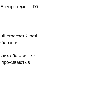
— Електрон. дан. — ГО
ії стресостійкості
зберегти
вих обставин: які
о проживають в