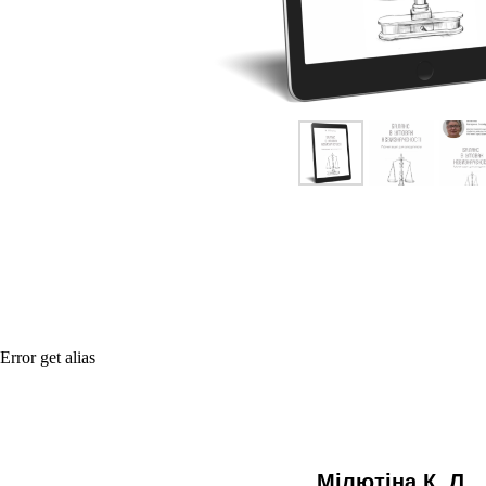
Error get alias
Мілютіна К. Л.