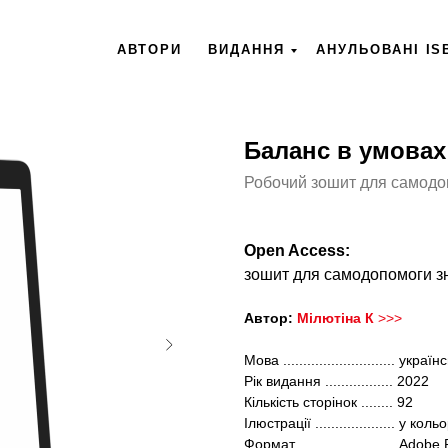
АВТОРИ
ВИДАННЯ
АНУЛЬОВАНІ IS
Баланс в умовах
Робочий зошит для самодо
Open Access:
зошит для самодопомоги зн
Автор:
Мілютіна К
>>>
Мова ............................ україн
Рік видання ................. 2022
Кількість сторінок ........ 92
Ілюстрації .................... у кольо
Формат ........................ Adob