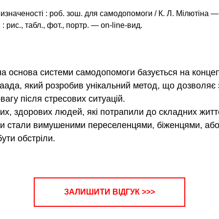
значеності : роб. зош. для самодопомоги / К. Л. Мілютіна 
: рис., табл., фот., портр. — оn-line-вид.
на основа системи самодопомоги базується на концепц
ада, який розробив унікальний метод, що дозволяє 
вагу після стресових ситуацій.
х, здорових людей, які потрапили до складних життє
 чи стали вимушеними переселенцями, біженцями, аб
бути обстріли.
ЗАЛИШИТИ ВІДГУК >>>