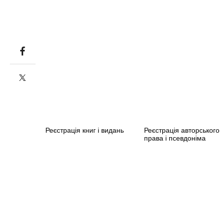
Реєстрація книг і видань
Реєстрація авторського
права і псевдоніма