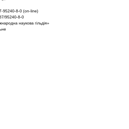
8-617-95240-8-0 (оn-line)
.56287/95240-8-0
 «Міжнародна наукова гільдія»
льне