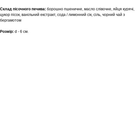
Склад пісочного печива:
борошно пшеничне, масло слівочне, яйця курячі,
цукор пісок, ванільний екстракт, сода / лимонний сік, сіль, чорний чай з
бергамотом
Розмір:
d - 6 см.