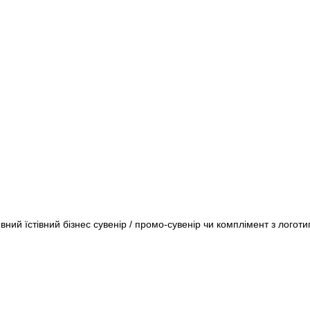
ний їстівний бізнес сувенір / промо-сувенір чи комплімент з логоти